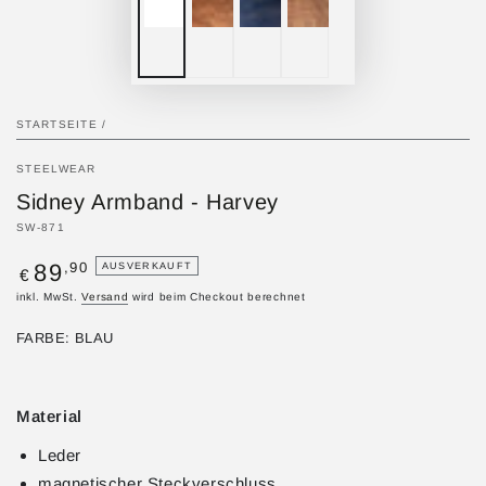
STARTSEITE
/
STEELWEAR
Sidney Armband - Harvey
SW-871
Regulärer
,90
89
AUSVERKAUFT
€
Preis
inkl. MwSt.
Versand
wird beim Checkout berechnet
FARBE:
BLAU
Blau
Variante
Schwarz
Variante
ausverkauft
Gold
Variante
ausverkauft
oder
ausverkauft
oder
nicht
oder
Material
nicht
verfügbar
nicht
verfügbar
verfügbar
Leder
magnetischer Steckverschluss