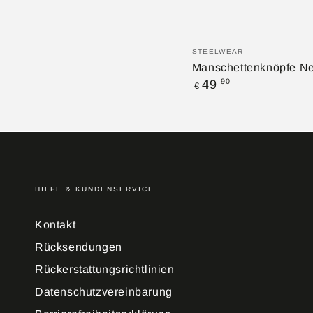
ZUM WARENKO
Manschettenknöpfe
Verkäufer/in:
STEELWEAR
New
Manschettenknöpfe Ne
Regulärer
,90
49
York
€
Preis
-
Spencer
HILFE & KUNDENSERVICE
Kontakt
Rücksendungen
Rückerstattungsrichtlinien
Datenschutzvereinbarung