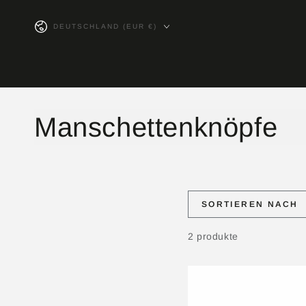
ZUM INHALT
SPRINGEN
Land/Region
DEUTSCHLAND (EUR €)
Kollektion:
Manschettenknöpfe
SORTIEREN NACH
2 produkte