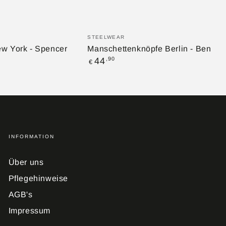
RB HINZUFÜGEN
ZUM WARENKORB HINZUFÜ
Manschettenknöpfe
Verkäufer/in:
STEELWEAR
Berlin
w York - Spencer
Manschettenknöpfe Berlin - Ben
Regulärer
,90
44
-
€
Preis
Ben
INFORMATION
Über uns
Pflegehinweise
AGB's
Impressum