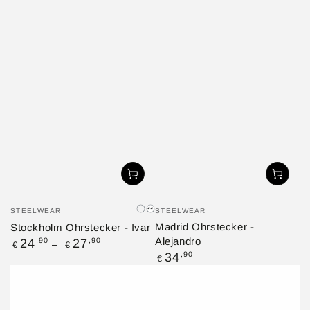
Verkäufer/in:
Verkäufer/in:
STEELWEAR
STEELWEAR
Silber
Schwarz
Madrid Ohrstecker -
Stockholm Ohrstecker - Ivar
Regulärer
Alejandro
,90
,90
24
27
€
€
Preis
Regulärer
,90
34
€
Preis