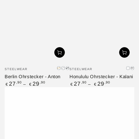
Verkäufer/in:
Verkäufer/in:
STEELWEAR
STEELWEAR
Gold
Silber
Schwarz
Silbe
Sc
Berlin Ohrstecker - Anton
Honululu Ohrstecker - Kalani
Regulärer
Regulärer
,90
,90
,90
,90
27
29
27
29
€
€
€
€
Preis
Preis