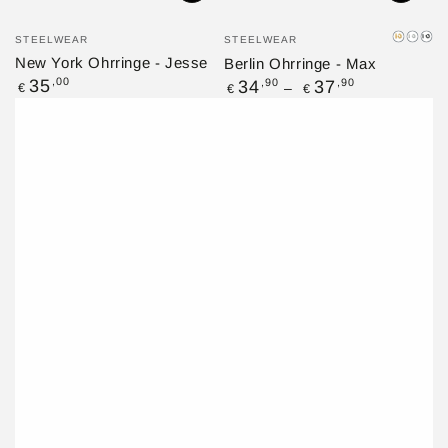
Verkäufer/in:
Verkäufer/in:
STEELWEAR
STEELWEAR
Gold
Silbe
Sc
New York Ohrringe - Jesse
Berlin Ohrringe - Max
Regulärer
,00
Regulärer
35
,90
,90
34
37
€
€
€
Preis
Preis