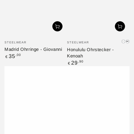
Verkäufer/in:
Verkäufer/in:
STEELWEAR
STEELWEAR
Silbe
Sc
Madrid Ohrringe - Giovanni
Honululu Ohrstecker -
Regulärer
,00
35
Kenoah
€
Preis
Regulärer
,90
29
€
Preis