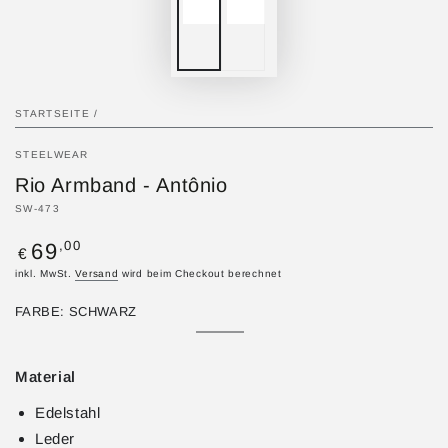
STARTSEITE
/
STEELWEAR
Rio Armband - Antônio
SW-473
Regulärer
,00
69
€
Preis
inkl. MwSt.
Versand
wird beim Checkout berechnet
FARBE:
SCHWARZ
Schwarz
Variante
Braun
Variante
ausverkauft
ausverkauft
oder
oder
Material
nicht
nicht
verfügbar
verfügbar
Edelstahl
Leder