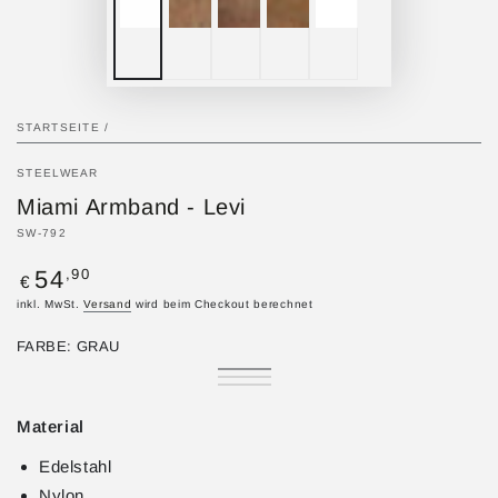
STARTSEITE
/
STEELWEAR
Miami Armband - Levi
SW-792
Regulärer
,90
54
€
Preis
inkl. MwSt.
Versand
wird beim Checkout berechnet
FARBE:
GRAU
Grau
Variante
Silber
Variante
ausverkauft
Blau
Variante
ausverkauft
oder
ausverkauft
oder
nicht
oder
Material
nicht
verfügbar
nicht
verfügbar
verfügbar
Edelstahl
Nylon