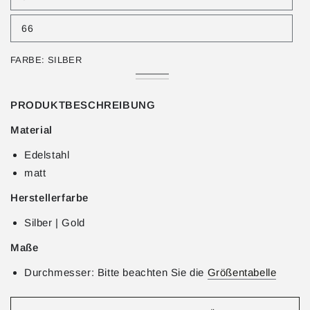
Variante
verfügbar
ausverkauft
oder
66
nicht
Variante
verfügbar
ausverkauft
oder
FARBE:
SILBER
nicht
verfügbar
Silber
Variante
Gold
Variante
ausverkauft
ausverkauft
oder
oder
PRODUKTBESCHREIBUNG
nicht
nicht
verfügbar
verfügbar
Material
Edelstahl
matt
Herstellerfarbe
Silber | Gold
Maße
Durchmesser: Bitte beachten Sie die
Größentabelle