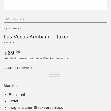
STARTSEITE
/
STEELWEAR
Las Vegas Armband - Jaxon
SW-916
Regulärer
,90
69
€
Preis
inkl. MwSt.
Versand
wird beim Checkout berechnet
FARBE:
SCHWARZ
Schwarz
Variante
Braun
Variante
ausverkauft
Blau
Variante
ausverkauft
oder
ausverkauft
oder
nicht
oder
Material
nicht
verfügbar
nicht
verfügbar
verfügbar
Edelstahl
Leder
magnetischer Steckverschluss