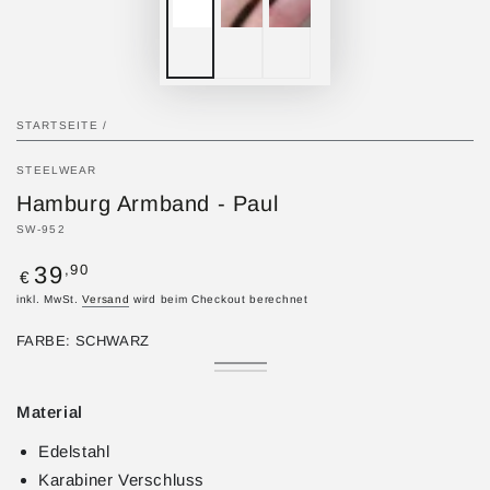
STARTSEITE
/
STEELWEAR
Hamburg Armband - Paul
SW-952
Regulärer
,90
39
€
Preis
inkl. MwSt.
Versand
wird beim Checkout berechnet
FARBE:
SCHWARZ
Schwarz
Variante
Blau
Variante
ausverkauft
ausverkauft
oder
oder
Material
nicht
nicht
verfügbar
verfügbar
Edelstahl
Karabiner Verschluss