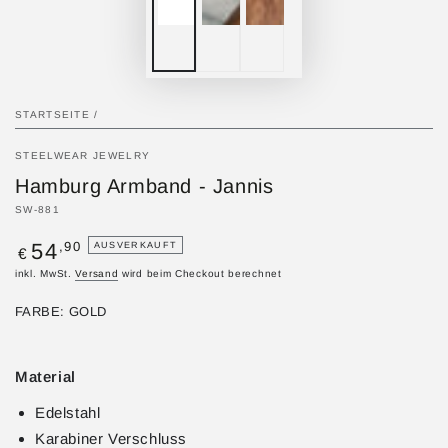
STARTSEITE
/
STEELWEAR JEWELRY
Hamburg Armband - Jannis
SW-881
Regulärer
,90
54
AUSVERKAUFT
€
Preis
inkl. MwSt.
Versand
wird beim Checkout berechnet
FARBE:
GOLD
Gold
Variante
Silber
Variante
ausverkauft
ausverkauft
oder
oder
Material
nicht
nicht
verfügbar
verfügbar
Edelstahl
Karabiner Verschluss