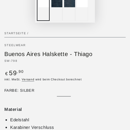
STARTSEITE
/
STEELWEAR
Buenos Aires Halskette - Thiago
SW-798
Regulärer
,90
59
€
Preis
inkl. MwSt.
Versand
wird beim Checkout berechnet
FARBE:
SILBER
Silber
Variante
Gold
Variante
ausverkauft
ausverkauft
oder
oder
Material
nicht
nicht
verfügbar
verfügbar
Edelstahl
Karabiner Verschluss